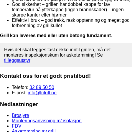
God sikkerhet – grillen har dobbel kappe for lav
temperatur på ytterkappe (ingen brannskader) – ingen
skarpe kanter eller hjørner
Effektiv i bruk – god trekk, rask opptenning og meget god
forbrenning av grillkullet
Grill kan leveres med eller uten betong fundament.
Hvis det skal legges fast dekke inntil grillen, må det
monteres inspeksjonskum for asketømming! Se
tilleggsutstyr
Kontakt oss for et godt pristilbud!
Telefon:
32 89 50 50
E-post:
info@friluft.no
Nedlastninger
Brosjyre
Monteringsanvisning m/ isolasjon
FDV
Asketømming av grill